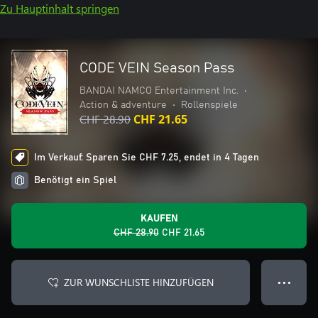
Zu Hauptinhalt springen
CODE VEIN Season Pass
BANDAI NAMCO Entertainment Inc.
•
Action & adventure
•
Rollenspiele
CHF 28.90
CHF 21.65
Im Verkauf: Sparen Sie CHF 7.25, endet in 4 Tagen
Benötigt ein Spiel
KAUFEN
CHF 28.90
CHF 21.65
ZUR WUNSCHLISTE HINZUFÜGEN
● ● ●