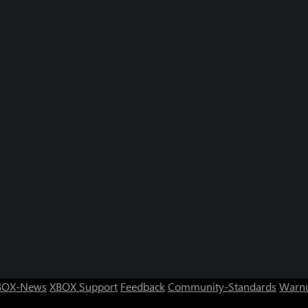
BOX-News
XBOX Support
Feedback
Community-Standards
Warnu