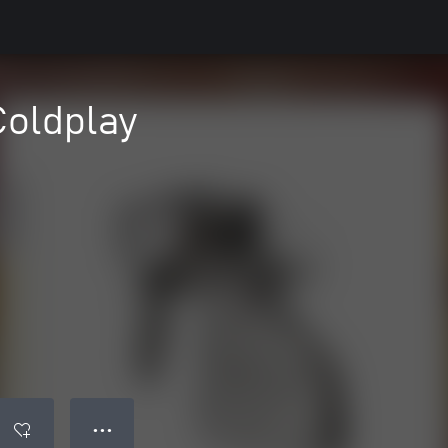
Coldplay
● ● ●