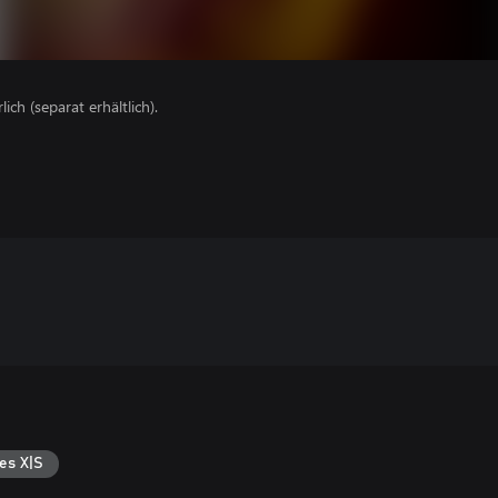
lich (separat erhältlich).
es X|S