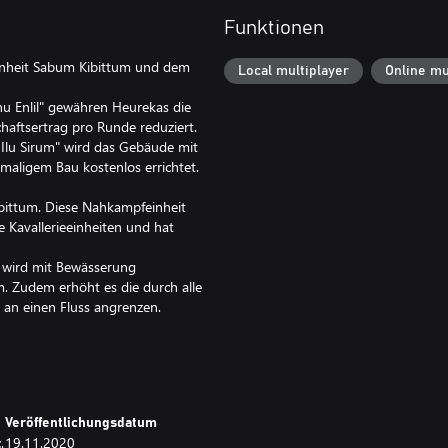
Funktionen
leinheit Sabum Kibittum und dem
Local multiplayer
Online mu
Anu Enlil" gewähren Heurekas die
haftsertrag pro Runde reduziert.
 Ilu Sirum" wird das Gebäude mit
tmaligem Bau kostenlos errichtet.
Kibittum. Diese Nahkampfeinheit
 Kavallerieeinheiten und hat
s wird mit Bewässerung
. Zudem erhöht es die durch alle
an einen Fluss angrenzen.
nd Legenden" ein, einen
rellen Traditionen der Welt als
he neue Gipfel des Wohlstands,
Veröffentlichungsdatum
.
19.11.2020
r durch Erkundung und