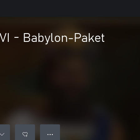
n VI - Babylon-Paket
● ● ●