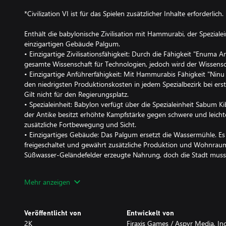
*Civilization VI ist für das Spielen zusätzlicher Inhalte erforderlich.
Enthält die babylonische Zivilisation mit Hammurabi, der Spezia
einzigartigen Gebäude Palgum.
• Einzigartige Zivilisationsfähigkeit: Durch die Fähigkeit "Enuma 
gesamte Wissenschaft für Technologien, jedoch wird der Wissensc
• Einzigartige Anführerfähigkeit: Mit Hammurabis Fähigkeit "Ninu
den niedrigsten Produktionskosten in jedem Spezialbezirk bei ers
Gilt nicht für den Regierungsplatz.
• Spezialeinheit: Babylon verfügt über die Spezialeinheit Sabum 
der Antike besitzt erhöhte Kampfstärke gegen schwere und leichte
zusätzliche Fortbewegung und Sicht.
• Einzigartiges Gebäude: Das Palgum ersetzt die Wassermühle. E
freigeschaltet und gewährt zusätzliche Produktion und Wohnraum
Süßwasser-Geländefelder erzeugte Nahrung, doch die Stadt muss 
Das Babylon-Paket führt zudem den neuen Spielmodus "Helden u
Mehr anzeigen
optionalen Modus mit legendären Personen aus den größten kultu
spielbare Figuren.
• Rekrutiere legendäre Charaktere unter deiner Flagge und erreic
Veröffentlicht von
Entwickelt von
der Innovation und der militärischen Stärke.
2K
Firaxis Games / Aspyr Media, Inc
- Neue Helden können durch das Heldensagen-Stadtprojekt ode