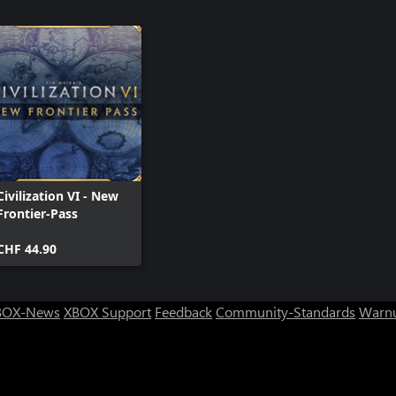
et werden, das nicht an einen
d gewährt Bonus-Gold sowie
e Handelswege aus Städten mit
 neben einer anderen
Civilization VI - New
Frontier-Pass
CHF 44.90
BOX-News
XBOX Support
Feedback
Community-Standards
Warnu