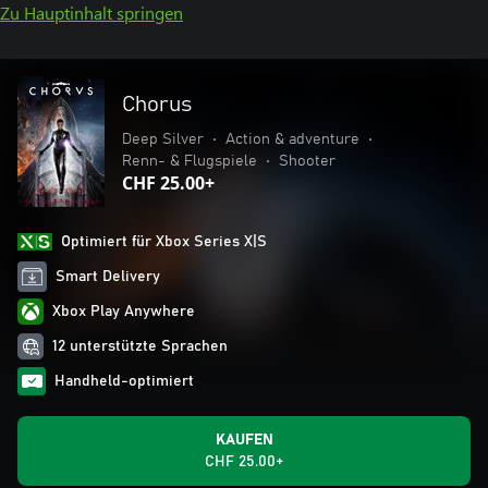
Zu Hauptinhalt springen
Chorus
Deep Silver
•
Action & adventure
•
Renn- & Flugspiele
•
Shooter
CHF 25.00+
Optimiert für Xbox Series X|S
Smart Delivery
Xbox Play Anywhere
12 unterstützte Sprachen
Handheld-optimiert
KAUFEN
CHF 25.00+