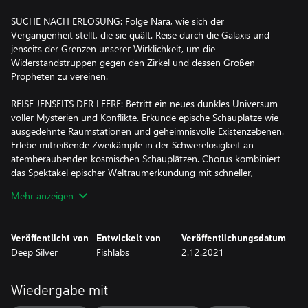
SUCHE NACH ERLÖSUNG: Folge Nara, wie sich der
Vergangenheit stellt, die sie quält. Reise durch die Galaxis und
jenseits der Grenzen unserer Wirklichkeit, um die
Widerstandstruppen gegen den Zirkel und dessen Großen
Propheten zu vereinen.
REISE JENSEITS DER LEERE: Betritt ein neues dunkles Universum
voller Mysterien und Konflikte. Erkunde epische Schauplätze wie
ausgedehnte Raumstationen und geheimnisvolle Existenzebenen.
Erlebe mitreißende Zweikämpfe in der Schwerelosigkeit an
atemberaubenden kosmischen Schauplätzen. Chorus kombiniert
das Spektakel epischer Weltraumerkundung mit schneller,
packender Action.
Mehr anzeigen
EINE PILOTIN, EIN SCHIFF, EINE LEBENDE WAFFE: Erlange
ausgefuchste, mächtige Waffen und Kampfupgrades. Meistere die
Veröffentlicht von
Entwickelt von
Veröffentlichungsdatum
einzigartige Drift-Mechanik deines Schiffs und setze übersinnliche
Deep Silver
Fishlabs
2.12.2021
Fähigkeiten wie Wahrnehmung, Teleportation oder Telekinese
ein, um riesige Gegnerhorden zu besiegen und gigantische
Schlachtschiffe auszuschalten. Meistere das Zusammenspiel
Wiedergabe mit
deiner Kräfte und werde zur ultimativen lebenden Waffe.