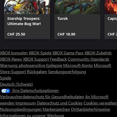
Starship Troopers:
Turok
Capt
Ultimate Bug War!
CHF 25.50
CHF 18.90
CHF 
XBOX konsolen
XBOX-Spiele
XBOX Game Pass
XBOX-Zubehör
XBOX-News
XBOX Support
Feedback
Community-Standards
Warnung: photosensitive Epilepsie
Microsoft-Konto
Microsoft
Store-Support
Rückgaben
Sendungsverfolgung
Spiele
Deutsch (Schweiz)
Ihre Datenschutzoptionen
Verbraucherdatenschutz für Gesundheitsdaten
An Microsoft
wenden
Impressum
Datenschutz und Cookies
Cookies verwalten
Nutzungsbedingungen
Markenzeichen
Drittanbieterhinweise
Informationen zu unserer Werbung