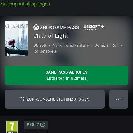
Zu Hauptinhalt springen
Child of Light
Ubisoft
•
Action & adventure
•
Jump ’n’ Run
•
Rollenspiele
GAME PASS ABRUFEN
Enthalten in Ultimate
ZUR WUNSCHLISTE HINZUFÜGEN
● ● ●
PEGI 7