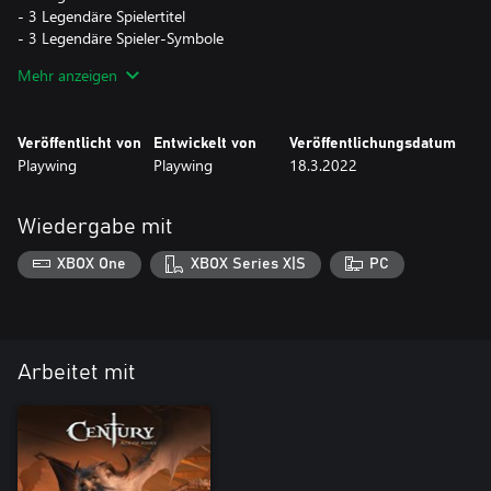
- 3 Legendäre Spielertitel
- 3 Legendäre Spieler-Symbole
- 3 Legendäre Hintergründe
Mehr anzeigen
Bitte sei vorsichtig! Der Kauf dieses Packs verhindert, dass Sie den
Veröffentlicht von
Entwickelt von
Veröffentlichungsdatum
Inhalt eines anderen DLC-Packs erwerben können.
Playwing
Playwing
18.3.2022
Für dieses Pack ist keine Rückerstattung möglich.
Wiedergabe mit
XBOX One
XBOX Series X|S
PC
Arbeitet mit