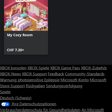
My Cozy Room
CHF 7.20+
XBOX konsolen
XBOX-Spiele
XBOX Game Pass
XBOX-Zubehör
XBOX-News
XBOX Support
Feedback
Community-Standards
Warnung: photosensitive Epilepsie
Microsoft-Konto
Microsoft
Store-Support
Rückgaben
Sendungsverfolgung
Spiele
Deutsch (Schweiz)
Ihre Datenschutzoptionen
Verbraucherdatenschutz für Gesundheitsdaten
An Microsoft