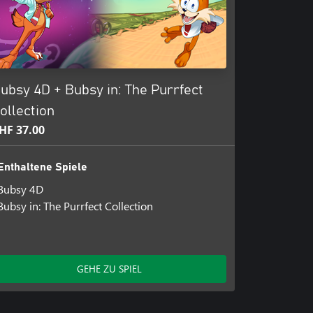
ubsy 4D + Bubsy in: The Purrfect
ollection
HF 37.00
Enthaltene Spiele
Bubsy 4D
Bubsy in: The Purrfect Collection
GEHE ZU SPIEL