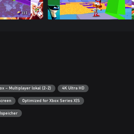
ox – Multiplayer lokal (2-2)
4K Ultra HD
screen
Optimized for Xbox Series X|S
dspeicher