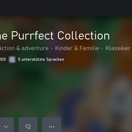
he Purrfect Collection
Action & adventure
•
Kinder & Familie
•
Klassiker
 X|S
5 unterstützte Sprachen
● ● ●