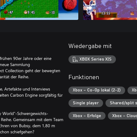
Wiedergabe mit
frühen 90er Jahre oder eine
XBOX Series X|S
e neue Sammlung
ect Collection geht der bewegten
ität der Reihe.
Funktionen
le, Artefakte und Interviews
Xbox – Co-Op lokal (2-2)
Xb
elten Carbon Engine sorgfältig für
Single player
Shared/split 
sy World“-Schwergewichts-
Xbox – Erfolge
Xbox – Clou
ge Reihe. Gemeinsam mit dem Team
u Ehren von Bubsy, dem 1,80 m
schon schiefgehen?