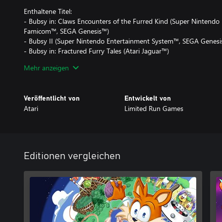
Enthaltene Titel:
- Bubsy in: Claws Encounters of the Furred Kind (Super Nintend
Famicom™, SEGA Genesis™)
- Bubsy II (Super Nintendo Entertainment System™, SEGA Genes
- Bubsy in: Fractured Furry Tales (Atari Jaguar™)
- Bubsy 3D (PlayStation®)
Mehr anzeigen
Features
- Verbesserte Auflösung und Framerate sowie Speicherstände und 
Veröffentlicht von
Entwickelt von
der Sammlung
Atari
Limited Run Games
- Scans von Grafiken, Leitfäden, Werbeanzeigen und mehr, direk
Archiven
- Video-Interviews, die Einblicke in die Entwicklungsgeschichte d
Spielewelt geben
- Hör dir deine Lieblingstitel im Musikplayer an
Editionen vergleichen