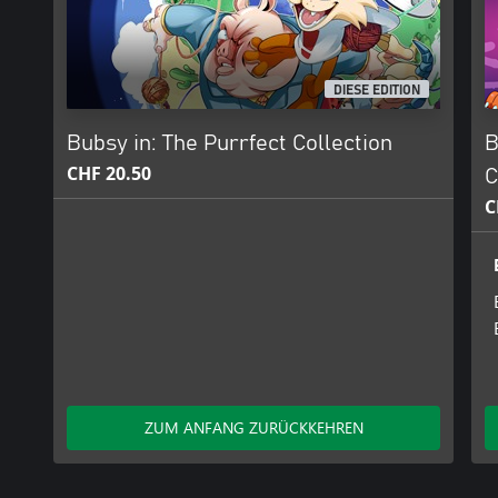
DIESE EDITION
Bubsy in: The Purrfect Collection
B
CHF 20.50
C
C
ZUM ANFANG ZURÜCKKEHREN