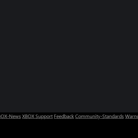
BOX-News
XBOX Support
Feedback
Community-Standards
Warnu