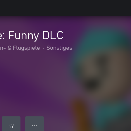
e: Funny DLC
n- & Flugspiele
•
Sonstiges
● ● ●