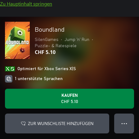
Zu Hauptinhalt springen
Boundland
SilenGames
•
Jump ’n’ Run
•
Puzzle- & Ratespiele
CHF 5.10
Optimiert für Xbox Series X|S
1 unterstützte Sprachen
KAUFEN
CHF 5.10
ZUR WUNSCHLISTE HINZUFÜGEN
● ● ●