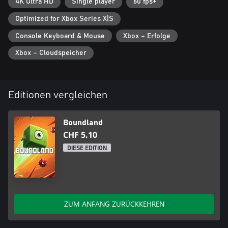
4K Ultra HD
Single player
60 fps+
Optimized for Xbox Series X|S
Console Keyboard & Mouse
Xbox – Erfolge
Xbox – Cloudspeicher
Editionen vergleichen
Boundland
CHF 5.10
DIESE EDITION
ZUM ANFANG ZURÜCKKEHREN