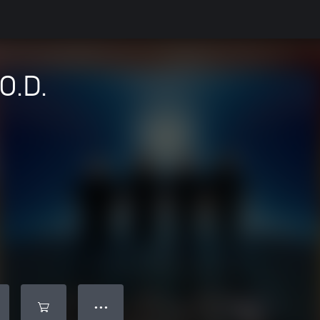
O.D.
● ● ●