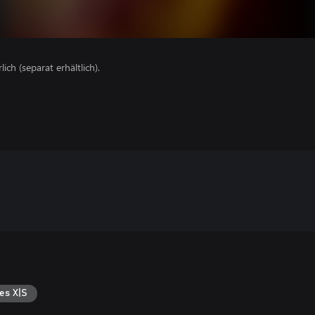
lich (separat erhältlich).
es X|S