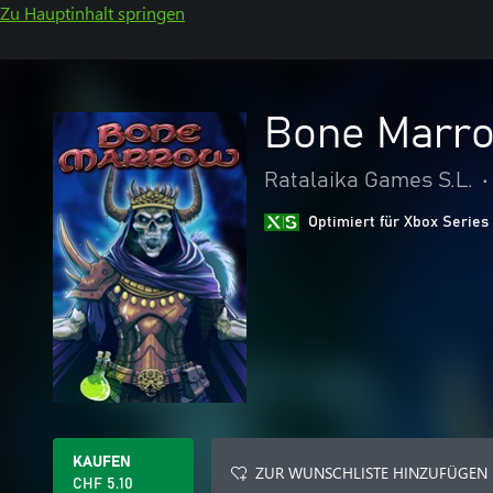
Zu Hauptinhalt springen
Bone Marro
Ratalaika Games S.L.
•
Optimiert für Xbox Series
KAUFEN
ZUR WUNSCHLISTE HINZUFÜGEN
CHF 5.10