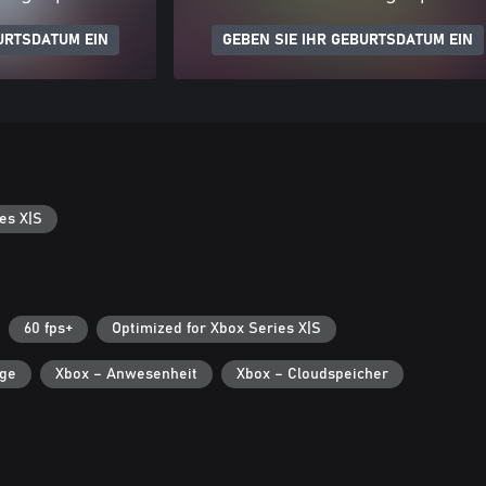
URTSDATUM EIN
GEBEN SIE IHR GEBURTSDATUM EIN
es X|S
60 fps+
Optimized for Xbox Series X|S
lge
Xbox – Anwesenheit
Xbox – Cloudspeicher