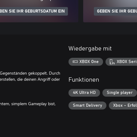
BEN SIE IHR GEBURTSDATUM EIN
GEBEN SIE IHR GEB
Wiedergabe mit
XBOX One
XBOX Seri
t Gegenständen gekoppelt. Durch
stellen, die deinen Angriff oder
Funktionen
4K Ultra HD
Single player
gantem, simplem Gameplay bist,
Smart Delivery
Xbox – Erfo