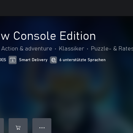
w Console Edition
Action & adventure
•
Klassiker
•
Puzzle- & Rates
 X|S
Smart Delivery
6 unterstützte Sprachen
● ● ●