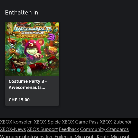
Enthalten in
Costume Party 3 -
Awesomenauts
Assemble! Skin Pack
CHF 15.00
XBOX konsolen
XBOX-Spiele
XBOX Game Pass
XBOX-Zubehör
XBOX-News
XBOX Support
Feedback
Community-Standards
Warnung: photosensitive Epilepsie
Microsoft-Konto
Microsoft