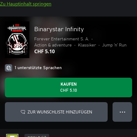
Zu Hauptinhalt springen
Binarystar Infinity
Forever Entertainment S. A.
•
Action & adventure
•
Klassiker
•
Jump ’n’ Run
CHF 5.10
1 unterstützte Sprachen
KAUFEN
CHF 5.10
ZUR WUNSCHLISTE HINZUFÜGEN
● ● ●