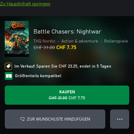
Zu Hauptinhalt springen
Battle Chasers: Nightwar
THQ Nordic
•
Action & adventure
•
Rollenspiele
CHF 31.00
CHF 7.75
Im Verkauf: Sparen Sie CHF 23.25, endet in 5 Tagen
Größtenteils kompatibel
KAUFEN
CHF 31.00
CHF 7.75
ZUR WUNSCHLISTE HINZUFÜGEN
● ● ●