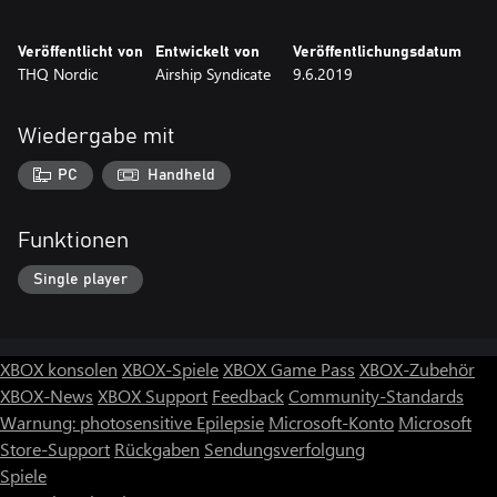
Veröffentlicht von
Entwickelt von
Veröffentlichungsdatum
THQ Nordic
Airship Syndicate
9.6.2019
Wiedergabe mit
PC
Handheld
Funktionen
Single player
XBOX konsolen
XBOX-Spiele
XBOX Game Pass
XBOX-Zubehör
XBOX-News
XBOX Support
Feedback
Community-Standards
Warnung: photosensitive Epilepsie
Microsoft-Konto
Microsoft
Store-Support
Rückgaben
Sendungsverfolgung
Spiele