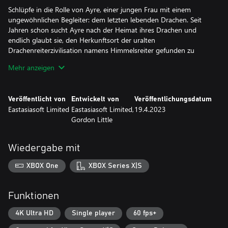
Schlüpfe in die Rolle von Ayre, einer jungen Frau mit einem
ungewöhnlichen Begleiter: dem letzten lebenden Drachen. Seit
Jahren schon sucht Ayre nach der Heimat ihres Drachen und
endlich glaubt sie, den Herkunftsort der uralten
Drachenreiterzivilisation namens Himmelsreiter gefunden zu
haben. Nun ist es an Ayre, die vielen vergessenen Geheimnisse
Mehr anzeigen
dieses Landes aufzudecken.
Veröffentlicht von
Entwickelt von
Veröffentlichungsdatum
Eastasiasoft Limited
Eastasiasoft Limited,
19.4.2023
Gordon Little
Wiedergabe mit
XBOX One
XBOX Series X|S
Funktionen
4K Ultra HD
Single player
60 fps+