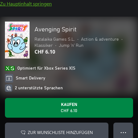
Zu Hauptinhalt springen
Avenging Spirit
Ratalaika Games S.L.
•
Action & adventure
•
Klassiker
•
Jump ’n’ Run
CHF 6.10
Optimiert für Xbox Series X|S
Smart Delivery
2 unterstützte Sprachen
KAUFEN
CHF 6.10
ZUR WUNSCHLISTE HINZUFÜGEN
● ● ●