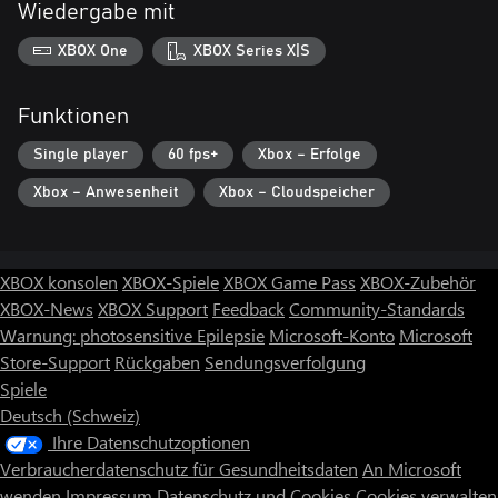
Wiedergabe mit
XBOX One
XBOX Series X|S
Funktionen
Single player
60 fps+
Xbox – Erfolge
Xbox – Anwesenheit
Xbox – Cloudspeicher
XBOX konsolen
XBOX-Spiele
XBOX Game Pass
XBOX-Zubehör
XBOX-News
XBOX Support
Feedback
Community-Standards
Warnung: photosensitive Epilepsie
Microsoft-Konto
Microsoft
Store-Support
Rückgaben
Sendungsverfolgung
Spiele
Deutsch (Schweiz)
Ihre Datenschutzoptionen
Verbraucherdatenschutz für Gesundheitsdaten
An Microsoft
wenden
Impressum
Datenschutz und Cookies
Cookies verwalten