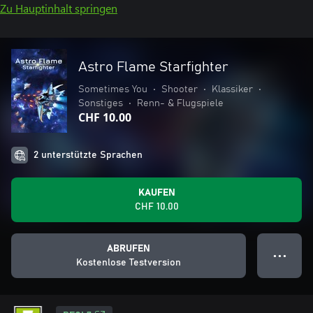
Zu Hauptinhalt springen
Astro Flame Starfighter
Sometimes You
•
Shooter
•
Klassiker
•
Sonstiges
•
Renn- & Flugspiele
CHF 10.00
2 unterstützte Sprachen
KAUFEN
CHF 10.00
ABRUFEN
● ● ●
Kostenlose Testversion