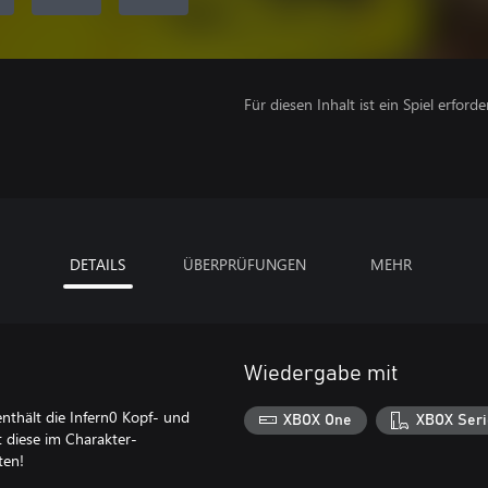
Für diesen Inhalt ist ein Spiel erforder
DETAILS
ÜBERPRÜFUNGEN
MEHR
Wiedergabe mit
enthält die Infern0 Kopf- und
XBOX One
XBOX Seri
 diese im Charakter-
ten!