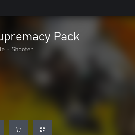
upremacy Pack
le
•
Shooter