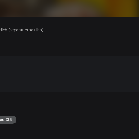
lich (separat erhältlich).
es X|S