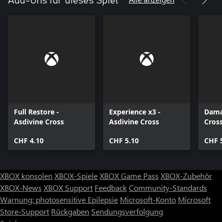
Add-Ons für dieses Spiel
Full Restore -
Experience x3 -
Dama
Asdivine Cross
Asdivine Cross
Cros
CHF 4.10
CHF 5.10
CHF 
XBOX konsolen
XBOX-Spiele
XBOX Game Pass
XBOX-Zubehör
XBOX-News
XBOX Support
Feedback
Community-Standards
Warnung: photosensitive Epilepsie
Microsoft-Konto
Microsoft
Store-Support
Rückgaben
Sendungsverfolgung