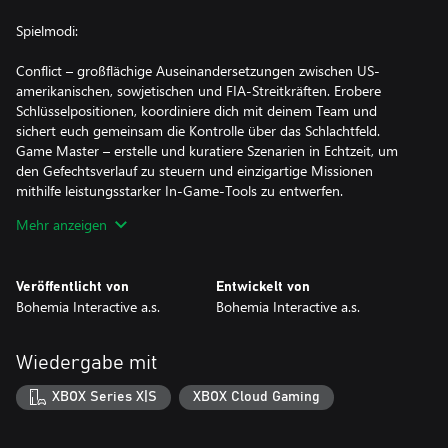
Spielmodi:
Conflict – großflächige Auseinandersetzungen zwischen US-
amerikanischen, sowjetischen und FIA-Streitkräften. Erobere
Schlüsselpositionen, koordiniere dich mit deinem Team und
sichert euch gemeinsam die Kontrolle über das Schlachtfeld.
Game Master – erstelle und kuratiere Szenarien in Echtzeit, um
den Gefechtsverlauf zu steuern und einzigartige Missionen
mithilfe leistungsstarker In-Game-Tools zu entwerfen.
Combat Ops – taktisches Gameplay mit kleinen Teams und
Mehr anzeigen
dynamischen Missionszielen. Spiele als Mitglied einer US-
Eliteeinheit tief hinter feindlichen Linien oder als FIA-
Guerillakämpfer, der sich gegen die feindliche Besatzung auflehnt.
Veröffentlicht von
Entwickelt von
Capture and Hold – pulstreibende Action mit zwei Fraktionen, die
Bohemia Interactive a.s.
Bohemia Interactive a.s.
in intensiven Gefechten auf engem Raum um die strategische
Vorherrschaft kämpfen.
Wiedergabe mit
Riesige Landschaften:
XBOX Series X|S
XBOX Cloud Gaming
Everon (51 km²) – kehre auf die Mittelatlantik-Insel aus