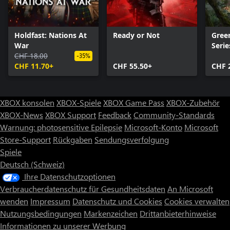
Holdfast: Nations At
Ready or Not
Gree
War
Serie
CHF 18.00
-35%
CHF 11.70+
CHF 55.50+
CHF 
XBOX konsolen
XBOX-Spiele
XBOX Game Pass
XBOX-Zubehör
XBOX-News
XBOX Support
Feedback
Community-Standards
Warnung: photosensitive Epilepsie
Microsoft-Konto
Microsoft
Store-Support
Rückgaben
Sendungsverfolgung
Spiele
Deutsch (Schweiz)
Ihre Datenschutzoptionen
Verbraucherdatenschutz für Gesundheitsdaten
An Microsoft
wenden
Impressum
Datenschutz und Cookies
Cookies verwalten
Nutzungsbedingungen
Markenzeichen
Drittanbieterhinweise
Informationen zu unserer Werbung