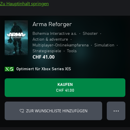
Zu Hauptinhalt springen
Arma Reforger
Bohemia Interactive a.s.
•
Shooter
•
Action & adventure
•
Multiplayer-Onlinekampfarena
•
Simulation
•
Strategiespiele
•
Tools
CHF 41.00
Optimiert für Xbox Series X|S
KAUFEN
CHF 41.00
ZUR WUNSCHLISTE HINZUFÜGEN
● ● ●