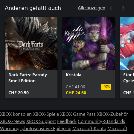
Alle anzeigen
Anderen gefällt auch
Dark Farts: Parody
Kristala
Star 
Smell Edition
Cycle
CHF 41.00
-40%
CHF 20.50
CHF 24.60
CHF 
XBOX konsolen
XBOX-Spiele
XBOX Game Pass
XBOX-Zubehör
XBOX-News
XBOX Support
Feedback
Community-Standards
Warnung: photosensitive Epilepsie
Microsoft-Konto
Microsoft