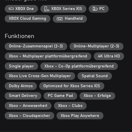
BESCHÜTZE DAS RASHOMON TAL: Rette dein Volk und besiege
den Fluch bevor er mit dir endet. Entdecke wie die Aragami zu
XBOX One
XBOX Series X|S
PC
einer Legende wurden.
XBOX Cloud Gaming
Handheld
Funktionen
Online-Zusammenspiel (2-3)
Online-Multiplayer (2-3)
Xbox – Multiplayer plattformübergreifend
4K Ultra HD
Single player
Xbox – Co-Op plattformübergreifend
Xbox Live Cross-Gen Multiplayer
Spatial Sound
Dolby Atmos
Optimized for Xbox Series X|S
Smart Delivery
PC Game Pad
Xbox – Erfolge
Xbox – Anwesenheit
Xbox – Clubs
Xbox – Cloudspeicher
Xbox Play Anywhere