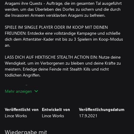
Aragami ihre Quests - Aufträge, die im gesamten Tal ausgeführt
werden, um das Überleben des Dorfes zu sichern und die durch
die Invasoren Armeen versklavten Aragami zu befreien.
SPIELE IM SINGLE PLAYER ODER IM KOOP MIT DEINEN
FREUNDEN: Entdecke eine vollständige Kampagne und schließe
dich dem Attentäter-Kader mit bis zu 3 Spielern im Koop-Modus
an.
LASS DICH AUF HEKTISCHE STEALTH ACTION EIN: Nutze deine
Wendigkeit, um im Verborgenen zu bleiben und deine Kräfte zu
meistern. Erledige deine Feinde mit Stealth Kills und nicht
tödlichen Angriffen.
BEGINNE KÄMPFE ALS TAKTISCHE ENTSCHEIDUNG: Werde mit
Mehr anzeigen
Hilfe deiner Fähigkeiten zum Meister hochriskanter Kämpfe mit
hohen Belohnungen.
Veröffentlicht von
Entwickelt von
Veröffentlichungsdatum
KREIERE DEINEN SCHATTEN ASSASSINEN: Erstelle deine Waffen
Lince Works
Lince Works
17.9.2021
und Rüstungen und verbessere deinen Elite-Krieger mit einer
Vielzahl von Schattenkräften und -fähigkeiten.
Wiedergabe mit