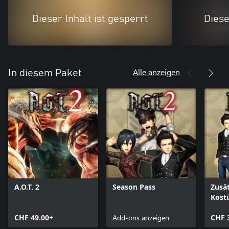
Dieser Inhalt ist gesperrt
Diese
Alle anzeigen
In diesem Paket
A.O.T. 2
Season Pass
Zusät
Kost
CHF 49.00+
Add-ons anzeigen
CHF 