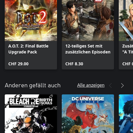
A.O.T. 2: Final Battle
12-teiliges Set mit
Zusät
Upgrade Pack
zusätzlichen Episoden
"A Ti
Thou
CHF 29.00
CHF 8.30
CHF 
Alle anzeigen
Anderen gefällt auch