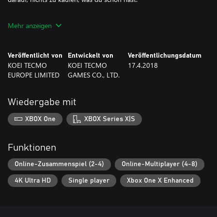
* Nach dem Kauf dieses Inhalts und dem Erhalt der Outfits
Mehr anzeigen
kannst du deinen Kauf unabhängig davon, ob du die Items
bereits heruntergeladen hast, nicht mehr rückgängig machen.
Veröffentlicht von
Entwickelt von
Veröffentlichungsdatum
©HK/AOT©KOEI TECMO GAMES CO., LTD.
KOEI TECMO
KOEI TECMO
17.4.2018
EUROPE LIMITED
GAMES CO., LTD.
Wiedergabe mit
XBOX One
XBOX Series X|S
Funktionen
Online-Zusammenspiel (2-4)
Online-Multiplayer (4-8)
4K Ultra HD
Single player
Xbox One X Enhanced