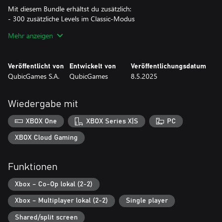
Mit diesem Bundle erhältst du zusätzlich:
- 300 zusätzliche Levels im Classic-Modus
- 50 zusätzliche Levels in Limited Moves
Mehr anzeigen
- 50 zusätzliche Levels im anspruchsvolleren Time Rush-Modus
Spielmerkmale:
Veröffentlicht von
Entwickelt von
Veröffentlichungsdatum
- Entspannender Klassikmodus
QubicGames S.A.
QubicGames
8.5.2025
- Spannender Time Rush-Modus
- Kniffliger Limited Moves-Modus
- Zwei-Spieler-Varianten jedes Modus
Wiedergabe mit
- Hunderte von Levels zum Ausmalen und viele bunte Bälle zum
XBOX One
XBOX Series X|S
PC
XBOX Cloud Gaming
Funktionen
Xbox – Co-Op lokal (2-2)
Xbox – Multiplayer lokal (2-2)
Single player
Shared/split screen