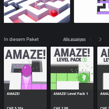
Alle anzeigen
In diesem Paket
AMAZE!
AMAZE! Level Pack 1
AMAZ
CHF 5.10+
CHF 2.00
CHF 