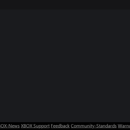
BOX-News
XBOX Support
Feedback
Community-Standards
Warnu