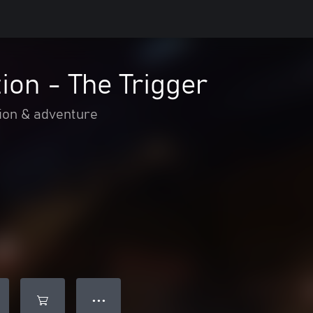
tion - The Trigger
ion & adventure
● ● ●