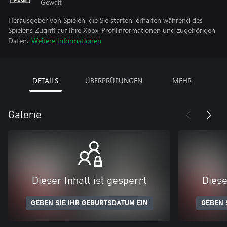
Gewalt
Herausgeber von Spielen, die Sie starten, erhalten während des
Spielens Zugriff auf Ihre Xbox-Profilinformationen und zugehörigen
Daten.
Weitere Informationen
DETAILS
ÜBERPRÜFUNGEN
MEHR
Galerie
Dieser Inhalt ist gesperrt
Diese
GEBEN SIE IHR GEBURTSDATUM EIN
GEBEN 