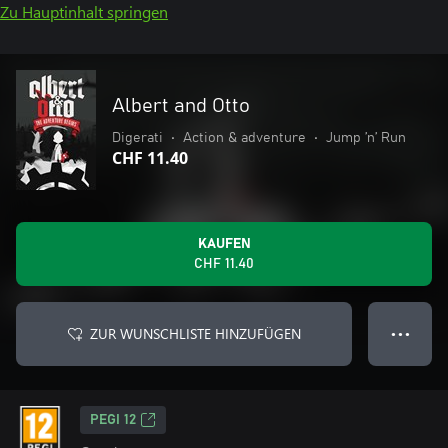
Zu Hauptinhalt springen
Albert and Otto
Digerati
•
Action & adventure
•
Jump ’n’ Run
CHF 11.40
KAUFEN
CHF 11.40
ZUR WUNSCHLISTE HINZUFÜGEN
● ● ●
PEGI 12