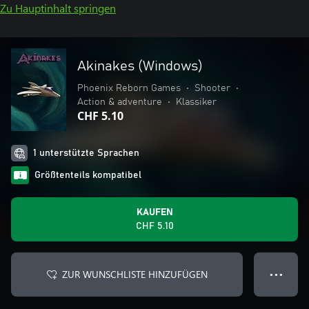
Zu Hauptinhalt springen
Akinakes (Windows)
Phoenix Reborn Games
•
Shooter
•
Action & adventure
•
Klassiker
CHF 5.10
1 unterstützte Sprachen
Größtenteils kompatibel
KAUFEN
CHF 5.10
ZUR WUNSCHLISTE HINZUFÜGEN
● ● ●