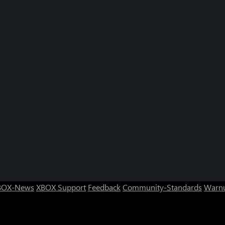
BOX-News
XBOX Support
Feedback
Community-Standards
Warnu