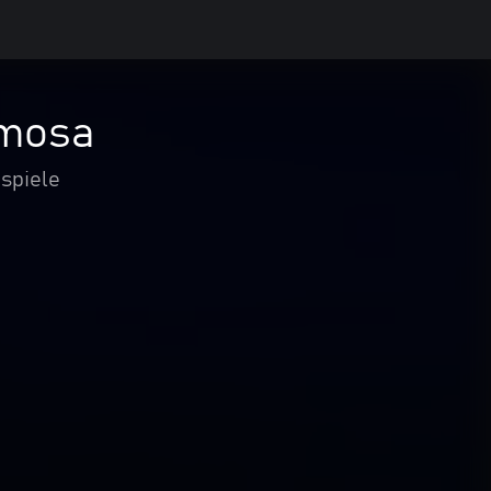
imosa
spiele