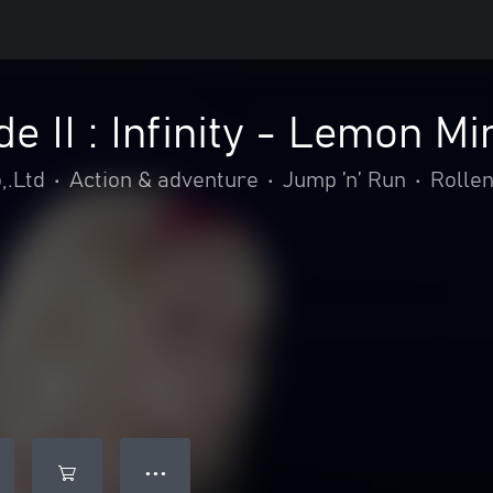
e II : Infinity - Lemon M
,.Ltd
•
Action & adventure
•
Jump ’n’ Run
•
Rollen
● ● ●