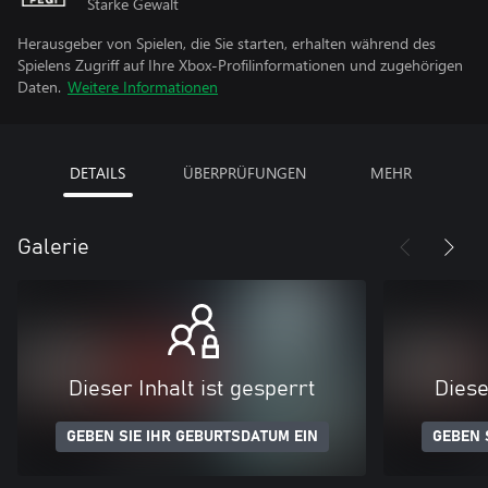
Starke Gewalt
Herausgeber von Spielen, die Sie starten, erhalten während des
Spielens Zugriff auf Ihre Xbox-Profilinformationen und zugehörigen
Daten.
Weitere Informationen
DETAILS
ÜBERPRÜFUNGEN
MEHR
Galerie
Dieser Inhalt ist gesperrt
Diese
GEBEN SIE IHR GEBURTSDATUM EIN
GEBEN 