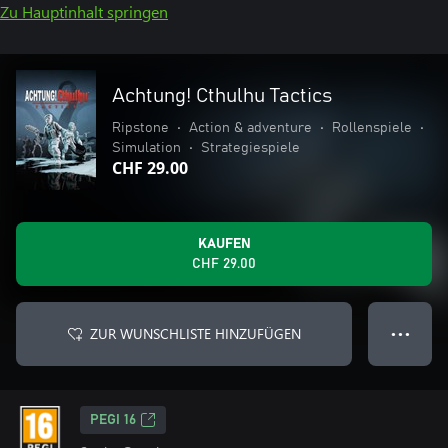
Zu Hauptinhalt springen
Achtung! Cthulhu Tactics
Ripstone
•
Action & adventure
•
Rollenspiele
•
Simulation
•
Strategiespiele
CHF 29.00
KAUFEN
CHF 29.00
ZUR WUNSCHLISTE HINZUFÜGEN
● ● ●
PEGI 16