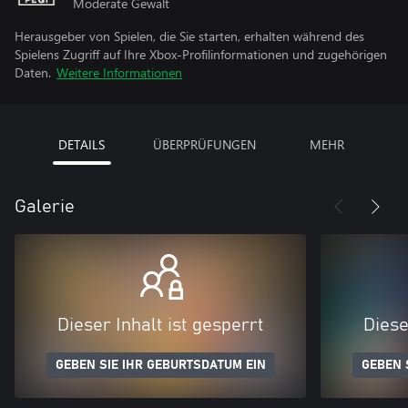
Moderate Gewalt
Herausgeber von Spielen, die Sie starten, erhalten während des
Spielens Zugriff auf Ihre Xbox-Profilinformationen und zugehörigen
Daten.
Weitere Informationen
DETAILS
ÜBERPRÜFUNGEN
MEHR
Galerie
Dieser Inhalt ist gesperrt
Diese
GEBEN SIE IHR GEBURTSDATUM EIN
GEBEN 