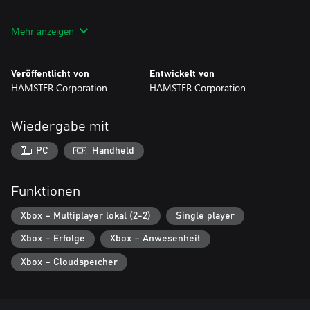
* Dieser Titel basiert auf der Version MVS (NEOGEO für Arcaden).
Mehr anzeigen
Es kann Unterschiede zwischen dieser Version und den Versionen
für die Home-NEOGEO-Konsole und andere Heimkonsolen
geben.
Veröffentlicht von
Entwickelt von
HAMSTER Corporation
HAMSTER Corporation
Wiedergabe mit
PC
Handheld
Funktionen
Xbox – Multiplayer lokal (2-2)
Single player
Xbox – Erfolge
Xbox – Anwesenheit
Xbox – Cloudspeicher