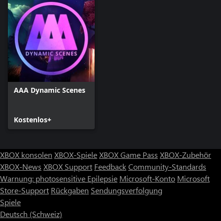
AAA Dynamic Scenes
Kostenlos+
XBOX konsolen
XBOX-Spiele
XBOX Game Pass
XBOX-Zubehör
XBOX-News
XBOX Support
Feedback
Community-Standards
Warnung: photosensitive Epilepsie
Microsoft-Konto
Microsoft
Store-Support
Rückgaben
Sendungsverfolgung
Spiele
Deutsch (Schweiz)