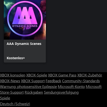
AAA Dynamic Scenes
Kostenlos+
XBOX konsolen
XBOX-Spiele
XBOX Game Pass
XBOX-Zubehör
XBOX-News
XBOX Support
Feedback
Community-Standards
Warnung: photosensitive Epilepsie
Microsoft-Konto
Microsoft
Store-Support
Rückgaben
Sendungsverfolgung
Spiele
Deutsch (Schweiz)