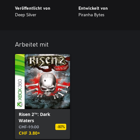
Veröffentlicht von
Entwickelt von
Deep Silver
Piranha Bytes
Arbeitet mit
Risen 2™: Dark
Waters
CHF 19.00
-80%
CHF 3.80+