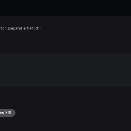
lich (separat erhältlich).
es X|S