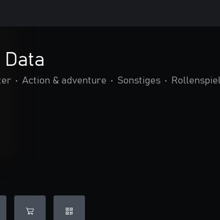
d Data
ter
•
Action & adventure
•
Sonstiges
•
Rollenspie