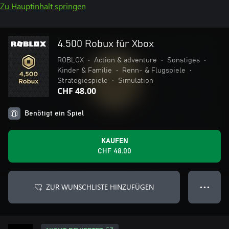
Zu Hauptinhalt springen
4.500 Robux für Xbox
ROBLOX
•
Action & adventure
•
Sonstiges
•
Kinder & Familie
•
Renn- & Flugspiele
•
Strategiespiele
•
Simulation
CHF 48.00
Benötigt ein Spiel
KAUFEN
CHF 48.00
ZUR WUNSCHLISTE HINZUFÜGEN
● ● ●