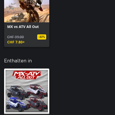
MX vs ATV All Out
CHF 39.00
-80%
CHF 7.80+
Enthalten in