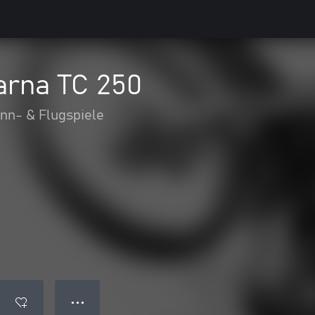
arna TC 250
nn- & Flugspiele
● ● ●