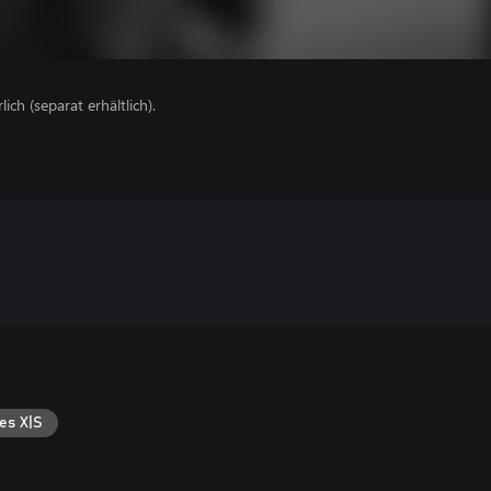
lich (separat erhältlich).
es X|S