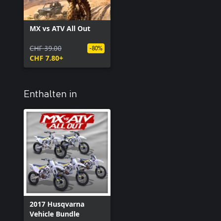
MX vs ATV All Out
CHF 39.00
-80%
CHF 7.80+
Enthalten in
2017 Husqvarna
Vehicle Bundle