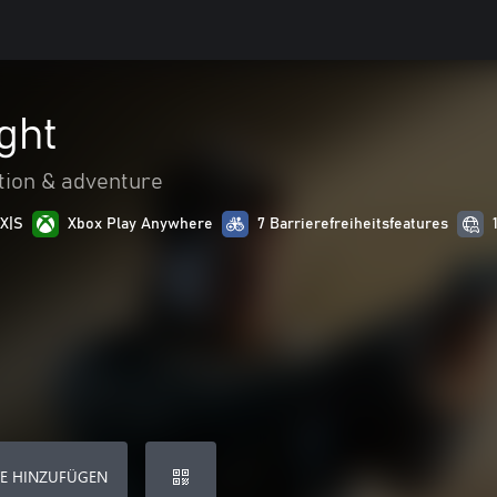
ght
tion & adventure
 X|S
Xbox Play Anywhere
7 Barrierefreiheitsfeatures
E HINZUFÜGEN