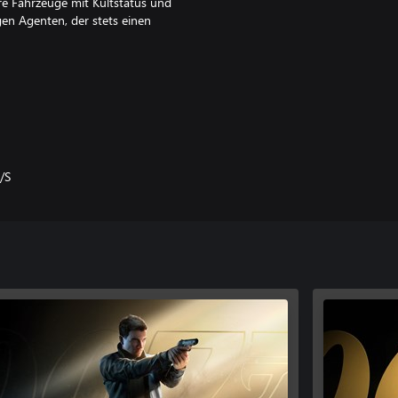
e Fahrzeuge mit Kultstatus und
gen Agenten, der stets einen
, um in feindliches Territorium
ensweise bestimmst allein du.
issionen mehrmals mit zusätzlichen
/S