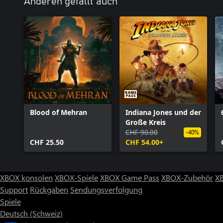
Anderen gefällt auch
Blood of Mehran
Indiana Jones und der
Große Kreis
CHF 90.00
-40%
CHF 25.50
CHF 54.00+
XBOX konsolen
XBOX-Spiele
XBOX Game Pass
XBOX-Zubehör
X
Support
Rückgaben
Sendungsverfolgung
Spiele
Deutsch (Schweiz)