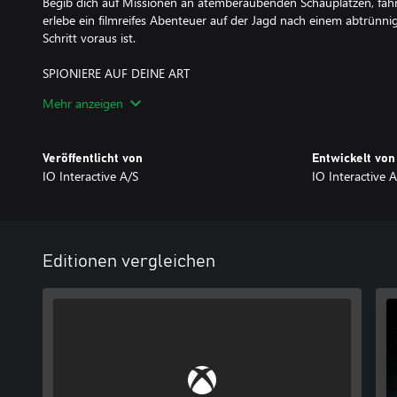
Begib dich auf Missionen an atemberaubenden Schauplätzen, fahr
erlebe ein filmreifes Abenteuer auf der Jagd nach einem abtrünni
Schritt voraus ist.
SPIONIERE AUF DEINE ART
Laut oder leise? Kämpfe mit Fäusten oder Patronen, nutze Gadgets
Mehr anzeigen
einzudringen, oder führe die Wachen hinters Licht – die Herangeh
WILLKOMMEN BEIM MI6
Veröffentlicht von
Entwickelt von
Stell deine Fähigkeiten auf die Probe und spiele deine Lieblingsm
IO Interactive A/S
IO Interactive A
Modifikatoren – für grenzenloses Spionagevergnügen!
Editionen vergleichen