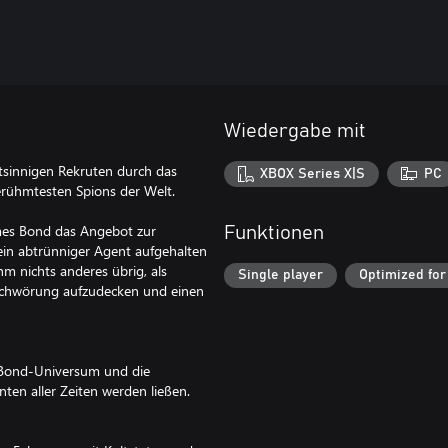
Wiedergabe mit
htsinnigen Rekruten durch das
XBOX Series X|S
PC
erühmtesten Spions der Welt.
ames Bond das Angebot zur
Funktionen
in abtrünniger Agent aufgehalten
hm nichts anderes übrig, als
Single player
Optimized for
schwörung aufzudecken und einen
-Bond-Universum und die
en aller Zeiten werden ließen.