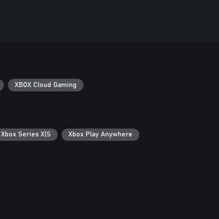
XBOX Cloud Gaming
 Xbox Series X|S
Xbox Play Anywhere