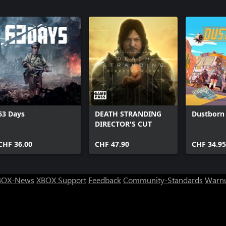
Gleaming 
Silent Anc
63 Days
DEATH STRANDING
Dustborn
DIRECTOR'S CUT
CHF 36.00
CHF 47.90
CHF 34.9
BOX-News
XBOX Support
Feedback
Community-Standards
Warnu