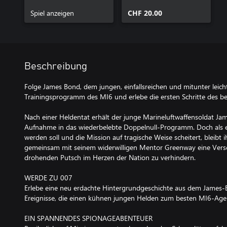
Deluxe Edition
Spiel anzeigen
CHF 20.00
Beschreibung
Folge James Bond, dem jungen, einfallsreichen und mitunter leic
Trainingsprogramm des MI6 und erlebe die ersten Schritte des b
Nach einer Heldentat erhält der junge Marineluftwaffensoldat J
Aufnahme in das wiederbelebte Doppelnull-Programm. Doch als e
werden soll und die Mission auf tragische Weise scheitert, bleibt i
gemeinsam mit seinem widerwilligen Mentor Greenway eine Ver
drohenden Putsch im Herzen der Nation zu verhindern.
WERDE ZU 007
Erlebe eine neu erdachte Hintergrundgeschichte aus dem James
Ereignisse, die einen kühnen jungen Helden zum besten MI6-Agent
EIN SPANNENDES SPIONAGEABENTEUER