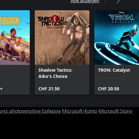
Alle anzeigen
Phone
hor
Shadow Tactics:
TRON: Catalyst
Aiko's Choice
5+
CHF 21.50
CHF 20.50
ng: photosensitive Epilepsie
Microsoft-Konto
Microsoft Store-