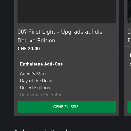
007 First Light - Upgrade auf die
0
C
Deluxe Edition
CHF 20.00
Enthaltene Add-Ons
Agent's Mark
Day of the Dead
Desert Explorer
Gentleman Operator
Gleaming Earphones
GEHE ZU SPIEL
Gleaming Lighter
Gleaming Pen
Gleaming Phone
Silent Anchor