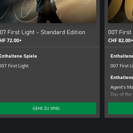
07 First Light - Standard Edition
007 First
HF 72.00+
CHF 82.00
Enthaltene Spiele
Enthaltene
007 First Light
007 First L
Enthalten
Agent's M
Day of the
Desert Exp
Gentleman
GEHE ZU SPIEL
Gleaming 
Gleaming L
Gleaming 