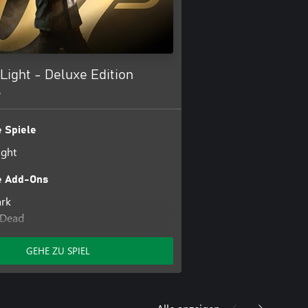
 Light - Deluxe Edition
+
 Spiele
ight
e Add-Ons
ark
 Dead
lorer
 Operator
GEHE ZU SPIEL
Earphones
ighter
Pen