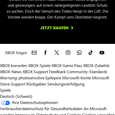
und gezwungen, auf einem nahegelegenen Landsitz Schutz
zu suchen. Doch der Geruch des Todes hängt in der Luft. Die
Vorräte werden knapp. Der Kampf ums Überleben beginnt.
JETZT KAUFEN
XBOX folgen
XBOX konsolen
XBOX-Spiele
XBOX Game Pass
XBOX-Zubehör
XBOX-News
XBOX Support
Feedback
Community-Standards
Warnung: photosensitive Epilepsie
Microsoft-Konto
Microsoft
Store-Support
Rückgaben
Sendungsverfolgung
Spiele
Deutsch (Schweiz)
Ihre Datenschutzoptionen
Verbraucherdatenschutz für Gesundheitsdaten
An Microsoft
wenden
Impressum
Datenschutz und Cookies
Cookies verwalten