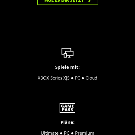
HOL ES DIR JETZT
Spiele mit:
●
●
XBOX Series X|S
PC
Cloud
Pläne:
Ultimate ● PC ● Premium