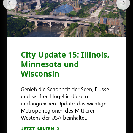
City Update 15: Illinois,
Minnesota und
Wisconsin
Genieß die Schönheit der Seen, Flüsse
und sanften Hügel in diesem
umfangreichen Update, das wichtige
Metropolregionen des Mittleren
JETZT KAUFEN
JETZT KAUFEN
JETZT KAUFEN
JETZT KAUFEN
Westens der USA beinhaltet.
JETZT KAUFEN
JETZT KAUFEN
JETZT KAUFEN