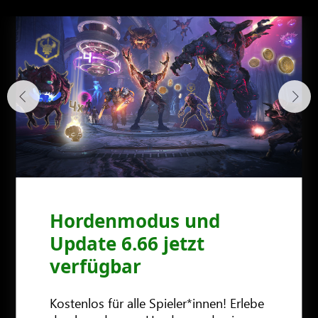
Hordenmodus und
DOOM Eternal: The
Dein Krieg ist noch
Update 6.66 jetzt
Ancient Gods: Part Two
nicht vorbei ...
verfügbar
Kostenlos für alle Spieler*innen! Erlebe