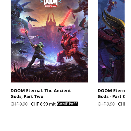
DOOM Eternal: The Ancient
DOOM Eternal:
Gods, Part Two
Gods - Part On

CHF 9.90
CHF 8.90 mit
CHF 9.90
CHF 8