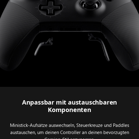
XBOX
Elite
Wireless
Controller
Series 2
angebracht
werden.
Anpassbar mit austauschbaren
Komponenten
Ministick-Aufsätze auswechseln, Steuerkreuze und Paddles
austauschen, um deinen Controller an deinen bevorzugten