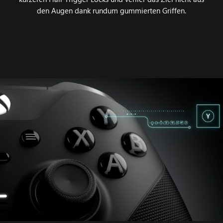
den Augen dank rundum gummierten Griffen.
Animation
der
Tastenbelegungsoptionen,
die
über
die
XBOX
Zubehör-
App
verfügbar
sind.