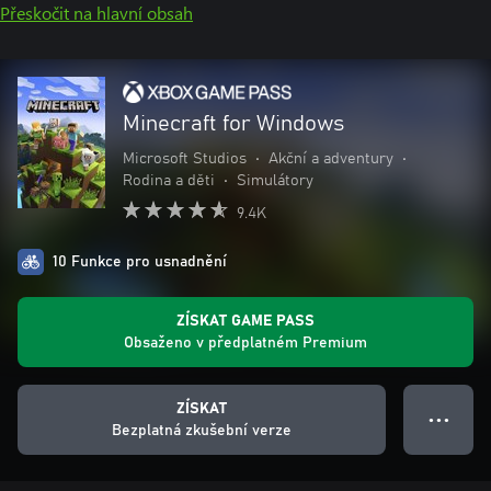
Přeskočit na hlavní obsah
Minecraft for Windows
Microsoft Studios
•
Akční a adventury
•
Rodina a děti
•
Simulátory
9.4K
10 Funkce pro usnadnění
ZÍSKAT GAME PASS
Obsaženo v předplatném Premium
ZÍSKAT
● ● ●
Bezplatná zkušební verze