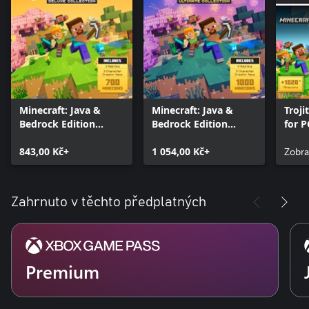
Minecraft: Java &
Minecraft: Java &
Troji
Bedrock Edition
Bedrock Edition
for P
Deluxe Collection
Ultimate Collection
843,00 Kč+
1 054,00 Kč+
Zobra
Zahrnuto v těchto předplatných
Premium