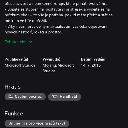
představivost a neomezené zdroje, které přináší tvořivá hra.
- Bojujte se stvořeními, postavte si přístřešek a vydejte se na
průzkum okolí – to vše je potřeba, pokud máte přežít a stát se
mistrem ve hře o přežití.
- Díky našim pravidelným aktualizacím vás čeká objevování
nových nástrojů, lokací a prostor.
- Hraní na různých platformách až pro osm hráčů na zařízeních s
Zobrazit více
Windows, konzolích PlayStation, Nintendo a Xbox a mobilních
zařízeních. Minecraft pro systém Windows lze také spustit na
zařízeních Windows Mixed Reality a Oculus Rift a podporuje
Publikoval(a)
Vyvinul(a)
Datum vydání
všechny funkce.
Microsoft Studios
Mojang/Microsoft
14. 7. 2015
- Příkazy za lomítkem: Optimalizujte způsob hraní – můžete
Studios
vyřazovat předměty, vyvolávat stvoření, měnit denní dobu a další.
- Prohlédněte si sady skinů, balíčky textur a mash-up sady
vytvořené komunitou! Více se dozvíte na stránce
Hrát s
minecraft.net/marketplace.
- Připojte se k bezplatným serverům pro hru pro velké množství
Osobní počítač
Handheld
hráčů a hrajte s tisíci dalších lidí! Objevujte gigantické světy
provozované komunitou, soutěžte v jedinečných minihrách a
navazujte kontakty v lobby hemžícími se novými přáteli.
Funkce
- Technologie sledování paprsku pro Windows přináší nový
grafický zážitek z Minecraftu! Zažijte světy vytvořené tvůrci s
Online hra pro více hráčů (2-8)