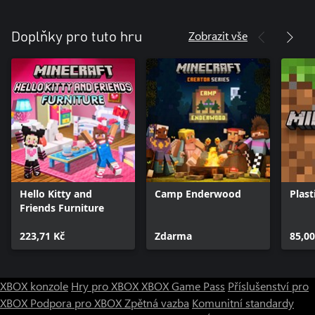
Zobrazit vše
Doplňky pro tuto hru
Hello Kitty and
Camp Enderwood
Plast
Friends Furniture
223,71 Kč
Zdarma
85,00
XBOX konzole
Hry pro XBOX
XBOX Game Pass
Příslušenství pro
XBOX
Podpora pro XBOX
Zpětná vazba
Komunitní standardy