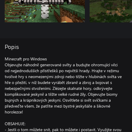
Popis
Minecraft pro Windows
Objevujte náhodně generované světy a budujte ohromující věci
od nejjednodušších přístřešků po největší hrady. Hrajte v režimu
tvořivé hry s neomezenými zdroji nebo těžte v hlubinách světa ve
hře o přežití, v níž budete vyrábět zbraně a zbroj a bojovat s
nebezpečnými stvořeními. Zlézejte skalnaté hory, odkrývejte
komplikované jeskyně a těžte velké rudné žíly. Objevujte biomy
bujných a krápníkových jeskyní. Osvětlete si svět svíčkami a
předveďte všem, že patříte mezi bystré jeskyňáře a šikovné
horolezce!
OBSAHUJE:
- Jestli o tom můžete snít, pak to můžete i postavit. Využijte svou