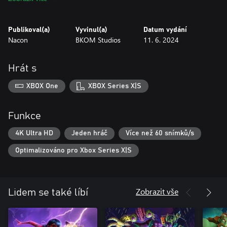
Rozhodujte se správně!
Proplujte 18 úrovněmi a zvolte přístup podle situace a nepřátel.
Buďte mazaní, překvapujte své protivníky, pližte se nenápadně
Publikoval(a)
Vyvinul(a)
Datum vydání
kolem nich a objevujte okolí, nebo se s nimi utkejte v akčních
Nacon
BKOM Studios
11. 6. 2024
soubojích s mečem.
Pestré postavy
Hrát s
Setkejte se s celou řadou významných postav z animovaného
seriálu Zorro The Chronicles. Část z nich se vám postaví do cesty
XBOX One
XBOX Series X|S
jako hroziví protivníci a jiní se zase v boji za spravedlnost postaví
na vaši stranu.
Funkce
4K Ultra HD
Jeden hráč
Více než 60 snímků/s
Optimalizováno pro Xbox Series X|S
Zobrazit vše
Lidem se také líbí