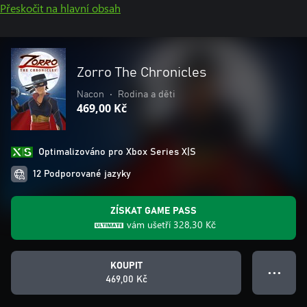
Přeskočit na hlavní obsah
Zorro The Chronicles
Nacon
•
Rodina a děti
469,00 Kč
Optimalizováno pro Xbox Series X|S
12 Podporované jazyky
ZÍSKAT GAME PASS
vám ušetří
328,30 Kč
KOUPIT
● ● ●
469,00 Kč