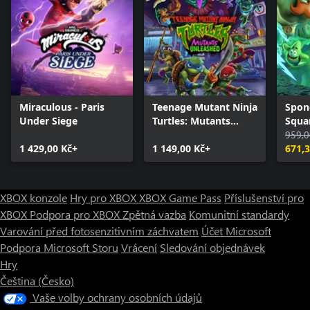
Miraculous - Paris
Teenage Mutant Ninja
Spon
Under Siege
Turtles: Mutants
Squa
Unleashed
of th
959,0
1 429,00 Kč+
1 149,00 Kč+
671,3
XBOX konzole
Hry pro XBOX
XBOX Game Pass
Příslušenství pro
XBOX
Podpora pro XBOX
Zpětná vazba
Komunitní standardy
Varování před fotosenzitivním záchvatem
Účet Microsoft
Podpora Microsoft Storu
Vrácení
Sledování objednávek
Hry
Čeština (Česko)
Vaše volby ochrany osobních údajů