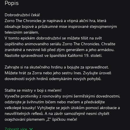
Popis
Dobrodružství čeká!
Zorro The Chronicles je napínavá a vtipná akční hra, která
obsahuje bojové a průzkumné mise inspirované stejnojmenným
televizním seriálem.
V tomto epickém dobrodružství se můžete těšit na svět
úspěšného animovaného seriálu Zorro The Chronicles. Chraňte
zranitelné a nevinné lidi před zlým generálem a jeho armádou.
Nastolte spravedlnost ve španělské Kalifornii 19. století.
Zahrajte si na skutečného hrdinu a bojujte za spravedlnost.
Můžete hrát za Zorra nebo jeho sestru Ines. Zvyšujte úroveň
dovedností svých hrdinů odemykáním nových pohybů.
Staňte se mistry v boji s mečem!
Vyveďte protivníky z rovnováhy svými šermířskými dovednostmi,
odzbrojte je švihnutím bičem nebo mečem a předvádějte
velkolepé kousky! Vyhýbejte se jejich útokům pomocí akrobacie a
neuvěřitelných reflexů. A na závěr samozřejmě nesmí chybět
ocejchování písmenem „Z“ špičkou meče!
Zobrazit více