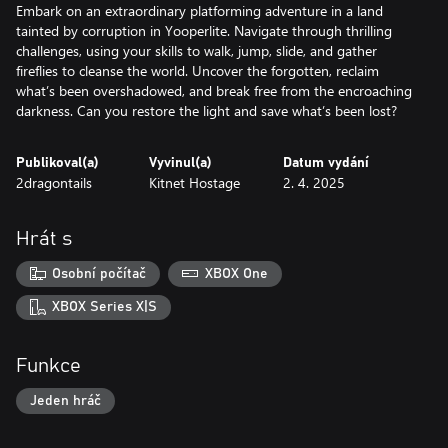
Embark on an extraordinary platforming adventure in a land
tainted by corruption in Yooperlite. Navigate through thrilling
challenges, using your skills to walk, jump, slide, and gather
fireflies to cleanse the world. Uncover the forgotten, reclaim
what’s been overshadowed, and break free from the encroaching
darkness. Can you restore the light and save what’s been lost?
Publikoval(a)
Vyvinul(a)
Datum vydání
2dragontails
Kitnet Hostage
2. 4. 2025
Hrát s
Osobní počítač
XBOX One
XBOX Series X|S
Funkce
Jeden hráč