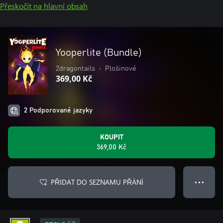
Přeskočit na hlavní obsah
Yooperlite (Bundle)
2dragontails
•
Plošinové
369,00 Kč
2 Podporované jazyky
KOUPIT
369,00 Kč
PŘIDAT DO SEZNAMU PŘÁNÍ
● ● ●