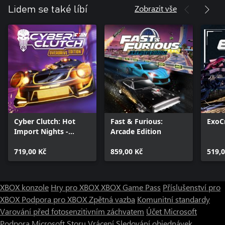
Zobrazit vše
Lidem se také líbí
Cyber Clutch: Hot
Fast & Furious:
ExoC
Import Nights -
Arcade Edition
Overdrive Edition
719,00 Kč
859,00 Kč
519,0
XBOX konzole
Hry pro XBOX
XBOX Game Pass
Příslušenství pro
XBOX
Podpora pro XBOX
Zpětná vazba
Komunitní standardy
Varování před fotosenzitivním záchvatem
Účet Microsoft
Podpora Microsoft Storu
Vrácení
Sledování objednávek