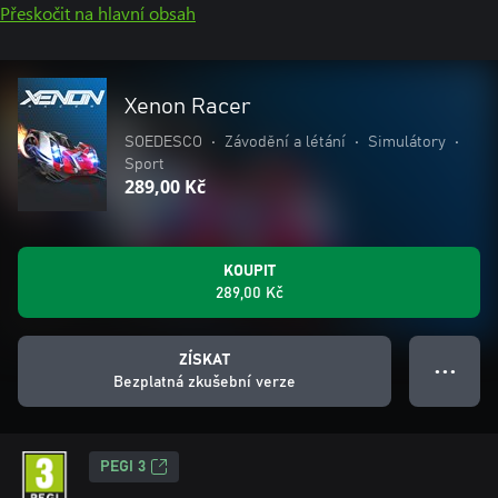
Přeskočit na hlavní obsah
Xenon Racer
SOEDESCO
•
Závodění a létání
•
Simulátory
•
Sport
289,00 Kč
KOUPIT
289,00 Kč
ZÍSKAT
● ● ●
Bezplatná zkušební verze
PEGI 3