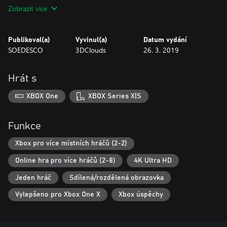
Thrustmaster
Zobrazit více
TX Racing
TMX Force
Ferrari 458
Publikoval(a)
Vyvinul(a)
Datum vydání
TS-XW
SOEDESCO
3DClouds
26. 3. 2019
Logitech
G920
Hrát s
Fanatec
XBOX One
XBOX Series X|S
CSL Elite
Funkce
Xbox pro více místních hráčů (2-2)
Online hra pro více hráčů (2-8)
4K Ultra HD
Jeden hráč
Sdílená/rozdělená obrazovka
Vylepšeno pro Xbox One X
Xbox úspěchy