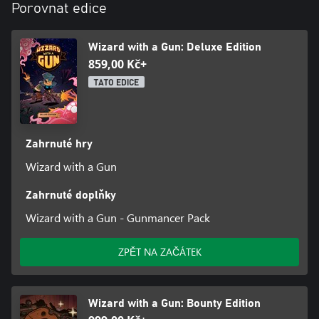
Porovnat edice
affect enemies and the world around you the hard way. Creative
arrangements can lead to powerful creations that overwhelm
your foes while untethered amalgamations can be a recipe for
Wizard with a Gun: Deluxe Edition
disaster!
859,00 Kč+
TATO EDICE
Zahrnuté hry
Wizard with a Gun
Zahrnuté doplňky
Wizard with a Gun - Gunmancer Pack
ZPĚT NA ZAČÁTEK
Wizard with a Gun: Bounty Edition