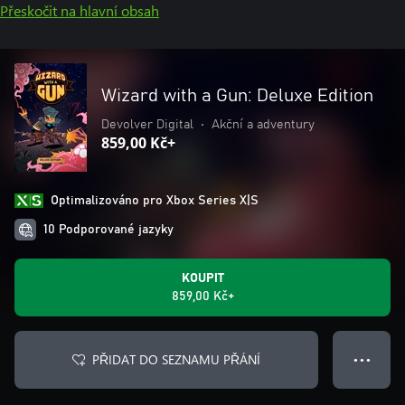
Přeskočit na hlavní obsah
Wizard with a Gun: Deluxe Edition
Devolver Digital
•
Akční a adventury
859,00 Kč+
Optimalizováno pro Xbox Series X|S
10 Podporované jazyky
KOUPIT
859,00 Kč+
PŘIDAT DO SEZNAMU PŘÁNÍ
● ● ●