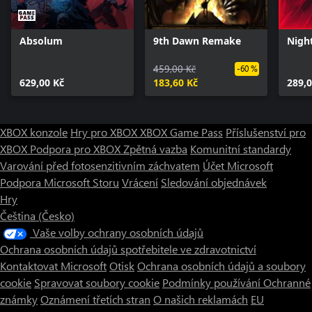
Absolum
9th Dawn Remake
Nigh
459,00 Kč
-60 %
629,00 Kč
183,60 Kč
289,0
XBOX konzole
Hry pro XBOX
XBOX Game Pass
Příslušenství pro
XBOX
Podpora pro XBOX
Zpětná vazba
Komunitní standardy
Varování před fotosenzitivním záchvatem
Účet Microsoft
Podpora Microsoft Storu
Vrácení
Sledování objednávek
Hry
Čeština (Česko)
Vaše volby ochrany osobních údajů
Ochrana osobních údajů spotřebitele ve zdravotnictví
Kontaktovat Microsoft
Otisk
Ochrana osobních údajů a soubory
cookie
Spravovat soubory cookie
Podmínky používání
Ochranné
známky
Oznámení třetích stran
O našich reklamách
EU