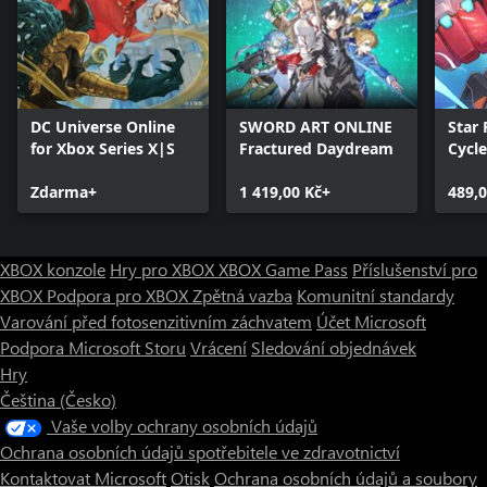
DC Universe Online
SWORD ART ONLINE
Star 
for Xbox Series X|S
Fractured Daydream
Cycle
Zdarma+
1 419,00 Kč+
489,0
XBOX konzole
Hry pro XBOX
XBOX Game Pass
Příslušenství pro
XBOX
Podpora pro XBOX
Zpětná vazba
Komunitní standardy
Varování před fotosenzitivním záchvatem
Účet Microsoft
Podpora Microsoft Storu
Vrácení
Sledování objednávek
Hry
Čeština (Česko)
Vaše volby ochrany osobních údajů
Ochrana osobních údajů spotřebitele ve zdravotnictví
Kontaktovat Microsoft
Otisk
Ochrana osobních údajů a soubory