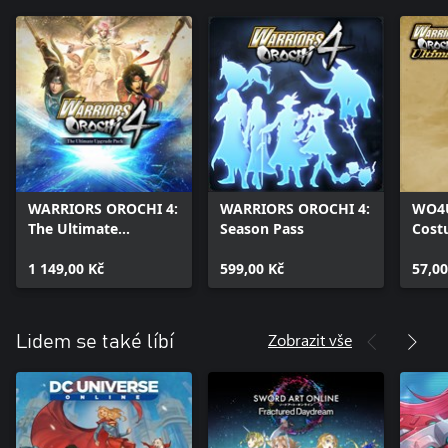
WARRIORS OROCHI 4:
WARRIORS OROCHI 4:
WO4U
The Ultimate
Season Pass
Cost
Upgrade Pack
1 149,00 Kč
599,00 Kč
57,00
Zobrazit vše
Lidem se také líbí