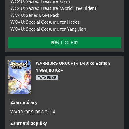
WO4U: Sacred Treasure `Garm`
WO4U: Sacred Treasure `World Tree Bident`
WO4U: Series BGM Pack
WO4U: Special Costume for Hades
WO4U: Special Costume for Yang Jian
PŘEJÍT DO HRY
WARRIORS OROCHI 4 Deluxe Edition
1 999,00 Kč+
TATO EDICE
Zahrnuté hry
WARRIORS OROCHI 4
Zahrnuté doplňky