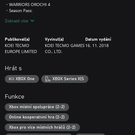
・WARRIORS OROCHI 4
・Season Pass:
- 10 Costumes
Zobrazit více
- 10 Scenarios
- 10 BGM tracks
- 16 Sacred Treasures
Publikoval(a)
Vyvinul(a)
Datum vydání
- 5 Mounts
KOEI TECMO
KOEI TECMO GAMES
16. 11. 2018
- 1 Mode
EUROPE LIMITED
CO., LTD.
・Deluxe Edition purchase bonuses:
- Bonus weapons War God's Halberd, God Smiter's Pike, and
Abaddon.
Hrát s
- The character Yinglong will be unlocked.
- 30,000 Growth Points; 3,000 Arena Points
XBOX One
XBOX Series X|S
Funkce
Xbox místní spolupráce (2-2)
Online kooperativní hra (2-2)
Xbox pro více místních hráčů (2-2)