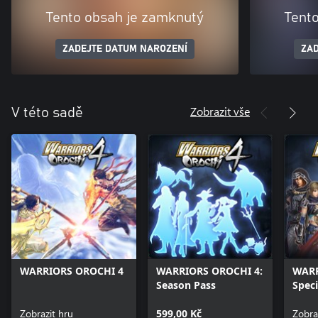
Tento obsah je zamknutý
Tent
ZADEJTE DATUM NAROZENÍ
ZAD
Zobrazit vše
V této sadě
WARRIORS OROCHI 4
WARRIORS OROCHI 4:
WARR
Season Pass
Spec
Pack
Zobrazit hru
599,00 Kč
Zobra