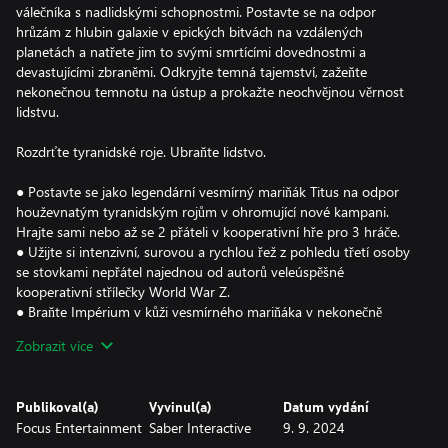
válečníka s nadlidskými schopnostmi. Postavte se na odpor
hrůzám z hlubin galaxie v epických bitvách na vzdálených
planetách a natřete jim to svými smrtícími dovednostmi a
devastujícími zbraněmi. Odkryjte temná tajemství, zažeňte
nekonečnou temnotu na ústup a prokažte neochvějnou věrnost
lidstvu.
Rozdrťte tyranidské roje. Ubraňte lidstvo.
● Postavte se jako legendární vesmírný mariňák Titus na odpor
houževnatým tyranidským rojům v ohromující nové kampani.
Hrajte sami nebo až se 2 přáteli v kooperativní hře pro 3 hráče.
● Užijte si intenzivní, surovou a rychlou řež z pohledu třetí osoby
se stovkami nepřátel najednou od autorů veleúspěšné
kooperativní střílečky World War Z.
● Braňte Impérium v kůži vesmírného mariňáka v nekonečně
brutálních a opakovaně hratelných misích až 3 hráčů proti
Zobrazit více
počítačovým nepřátelům. Na výběr budete mít ze 7 tříd vojáků,
pro které budete odemykat nové dovednosti a vzhledy.
● Veďte věčnou válku proti nepřátelům v drsných PvP zápasech 6
Publikoval(a)
Vyvinul(a)
Datum vydání
proti 6 a vybojujte slávu své frakci!
Focus Entertainment
Saber Interactive
9. 9. 2024