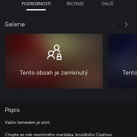
PODROBNOSTI
RECENZE
DALŠÍ
Galerie
Tento obsah je zamknutý
Tent
Popis
Vaším řemeslem je smrt.
Chopte se role vesmírného mariňáka, brutálního Císařova