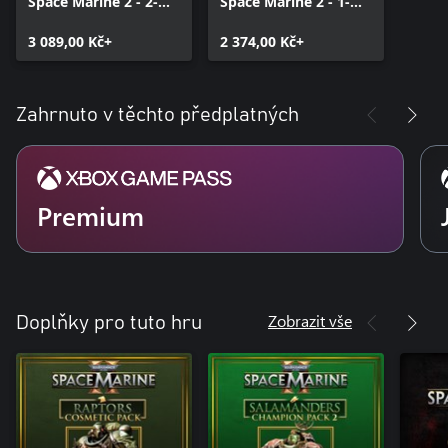
Space Marine 2 - 2-
Space Marine 2 - 1-
Year Anniversary
Year Anniversary
Edition
3 089,00 Kč+
Edition
2 374,00 Kč+
Zahrnuto v těchto předplatných
Premium
Zobrazit vše
Doplňky pro tuto hru