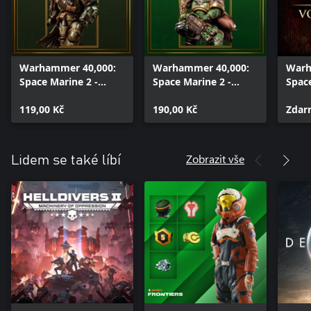
Warhammer 40,000:
Warhammer 40,000:
Warh
Space Marine 2 -
Space Marine 2 -
Space
Raptors Cosmetic
Salamanders
Chap
Pack
119,00 Kč
Champion Pack 2
190,00 Kč
Zdar
Zobrazit vše
Lidem se také líbí