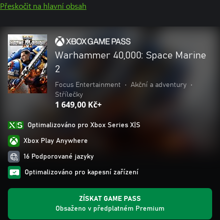
Přeskočit na hlavní obsah
Warhammer 40,000: Space Marine
2
Focus Entertainment
•
Akční a adventury
•
Střílečky
1 649,00 Kč+
Optimalizováno pro Xbox Series X|S
Xbox Play Anywhere
16 Podporované jazyky
Optimalizováno pro kapesní zařízení
ZÍSKAT GAME PASS
Obsaženo v předplatném Premium