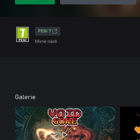
PEGI 7
Mírné násilí
Galerie