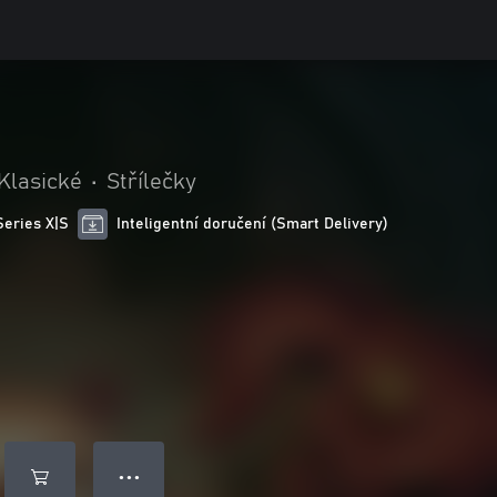
Klasické
•
Střílečky
Series X|S
Inteligentní doručení (Smart Delivery)
● ● ●