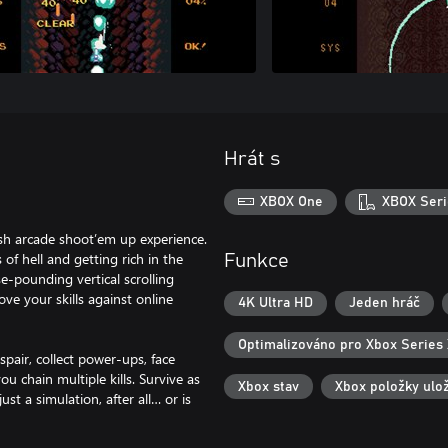
Hrát s
XBOX One
XBOX Seri
sh arcade shoot’em up experience.
of hell and getting rich in the
Funkce
e-pounding vertical scrolling
ve your skills against online
4K Ultra HD
Jeden hráč
Optimalizováno pro Xbox Series 
pair, collect power-ups, face
u chain multiple kills. Survive as
Xbox stav
Xbox položky ulo
just a simulation, after all… or is