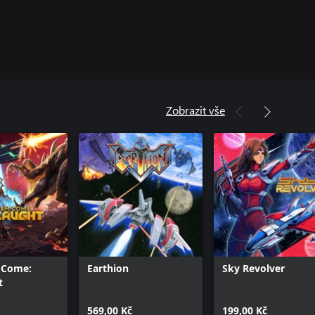
Zobrazit vše
 Come:
Earthion
Sky Revolver
t
569,00 Kč
199,00 Kč