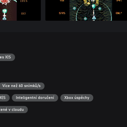
es X|S
Více než 60 snímků/s
X|S
Inteligentní doručení
Xbox úspěchy
žené v cloudu